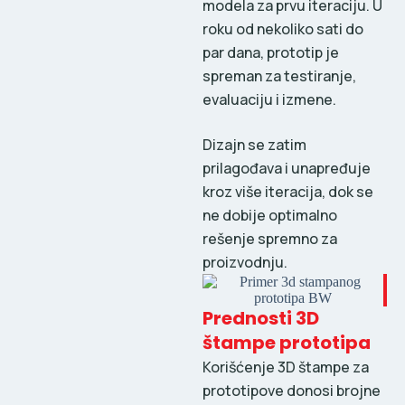
modela za prvu iteraciju. U
roku od nekoliko sati do
par dana, prototip je
spreman za testiranje,
evaluaciju i izmene.
Dizajn se zatim
prilagođava i unapređuje
kroz više iteracija, dok se
ne dobije optimalno
rešenje spremno za
proizvodnju.
Prednosti 3D
štampe prototipa
Korišćenje 3D štampe za
prototipove donosi brojne