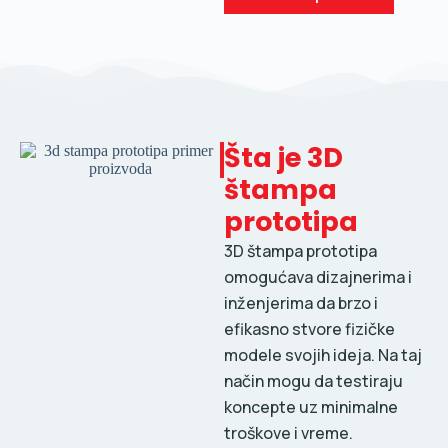
Šta je 3D
štampa
prototipa
3D štampa prototipa
omogućava dizajnerima i
inženjerima da brzo i
efikasno stvore fizičke
modele svojih ideja. Na taj
način mogu da testiraju
koncepte uz minimalne
troškove i vreme.