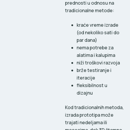
prednosti u odnosu na
tradicionalne metode:
kraće vreme izrade
(od nekoliko sati do
par dana)
nema potrebe za
alatima i kalupima
niži troškovi razvoja
brže testiranje i
iteracije
fleksibilnost u
dizajnu
Kod tradicionalnih metoda,
izrada prototipa može
trajati nedeljama ili
mesecima, dok 3D štampa