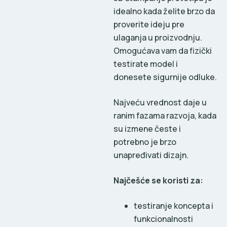
idealno kada želite brzo da
proverite ideju pre
ulaganja u proizvodnju.
Omogućava vam da fizički
testirate model i
donesete sigurnije odluke.
Najveću vrednost daje u
ranim fazama razvoja, kada
su izmene česte i
potrebno je brzo
unapređivati dizajn.
Najčešće se koristi za:
testiranje koncepta i
funkcionalnosti