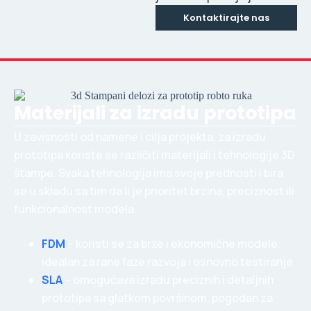
Kontaktirajte nas
Materijali za izradu prototipa
U zavisnosti od namene i cilja projekta, za izradu
prototipa koriste se različiti materijali i tehnologije 3D
štampe. Svaka tehnologija ima svoje prednosti i bira
se u skladu sa tim da li je prioritet brzina, preciznost ili
funkcionalnost modela.
FDM
– koristi se za brze i ekonomične modele,
idealan za rane faze razvoja i osnovno testiranje
SLA
– omogućava izradu preciznih i detaljnih
prototipa sa glatkom površinom, pogodan za