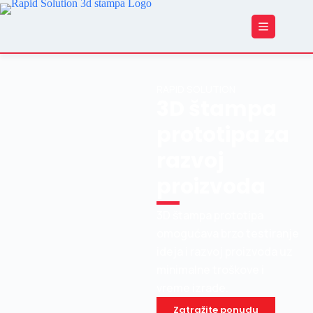
RAPID SOLUTION
3D štampa
prototipa za
razvoj
proizvoda
3D štampa prototipa
omogućava brzo testiranje
ideja i razvoj proizvoda uz
minimalne troškove i
vreme izrade.
Zatražite ponudu