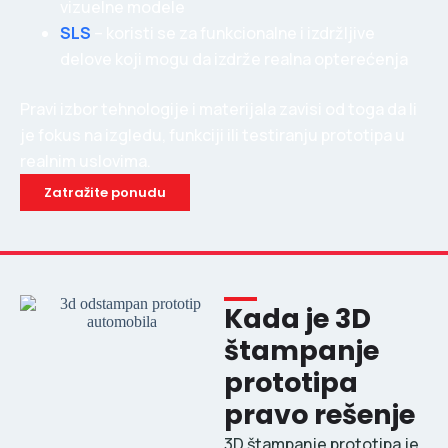
vizuelne modele
SLS
– koristi se za funkcionalne i izdržljive
delove koji mogu da izdrže realna opterećenja
Pravi izbor tehnologije i materijala zavisi od toga da li
je fokus na izgledu, funkciji ili testiranju prototipa u
realnim uslovima.
Zatražite ponudu
Kada je 3D
štampanje
prototipa
pravo rešenje
3D štampanje prototipa je