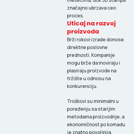
značajno ubrzava ceo
proces.
Uticaj na razvoj
proizvoda
Brži rokovi izrade donose
direktne poslovne
prednosti. Kompanije
mogu brže da inoviraju i
plasiraju proizvode na
tržište u odnosu na
konkurenciju.
Troškovi su minimalni u
poređenju sa starijim
metodama proizvodnje, a
ekonomičnost po komadu
je znatno povoljnija.