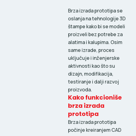
Brza izrada prototipa se
oslanja na tehnologije 3D
štampe kako bi se modeli
proizveli bez potrebe za
alatima i kalupima. Osim
same izrade, proces
uključuje i inženjerske
aktivnosti kao što su
dizajn, modifikacija,
testiranje i dalji razvoj
proizvoda.
Kako funkcioniše
brza izrada
prototipa
Brza izrada prototipa
počinje kreiranjem CAD