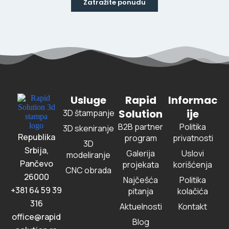
Zatražite ponudu
Usluge
Rapid
Informac
Solution
ije
3D štampanje
B2B partner
Politika
3D skeniranje
Republika
program
privatnosti
3D
Srbija,
Galerija
Uslovi
modeliranje
Pančevo
projekata
korišćenja
CNC obrada
26000
Najčešća
Politika
+381 64 59 39
pitanja
kolačića
316
Aktuelnosti
Kontakt
office@rapid
Blog