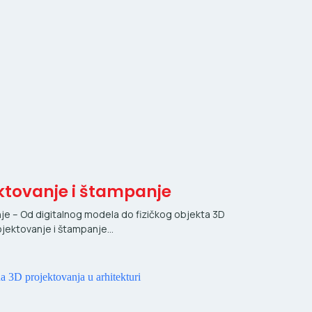
ktovanje i štampanje
je – Od digitalnog modela do fizičkog objekta 3D
ojektovanje i štampanje…