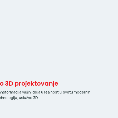
o 3D projektovanje
ansformacija vaših ideja u realnost U svetu modernih
ehnologija, uslužno 3D…