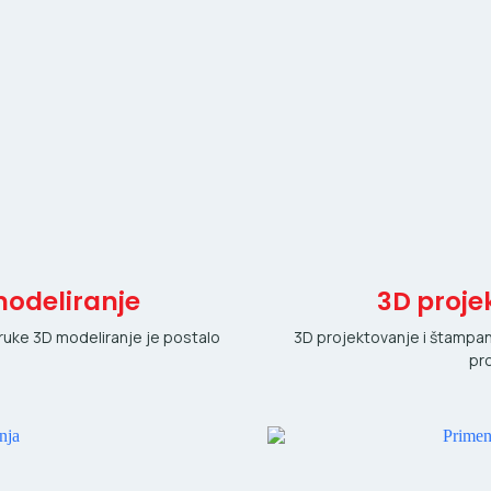
modeliranje
3D proje
oruke 3D modeliranje je postalo
3D projektovanje i štampan
pr