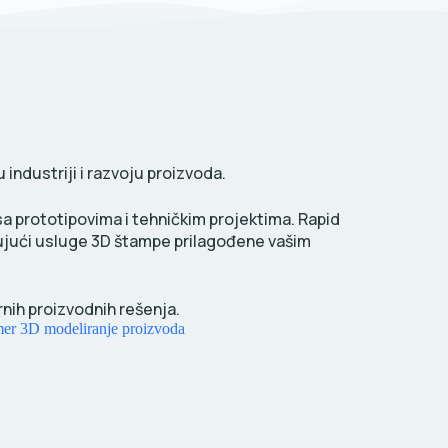
industriji i razvoju proizvoda.
sa prototipovima i tehničkim projektima. Rapid
čujući usluge 3D štampe prilagođene vašim
rnih proizvodnih rešenja.