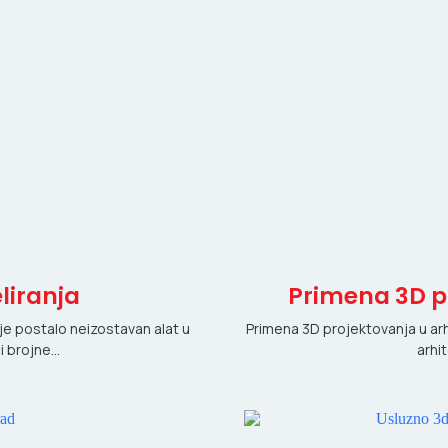
liranja
Primena 3D pr
e postalo neizostavan alat u
Primena 3D projektovanja u ar
i brojne…
arhi