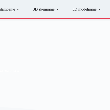
štampanje
3D skeniranje
3D modeliranje
formacija o