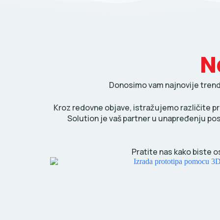
N
Donosimo vam najnovije trendov
Kroz redovne objave, istražujemo različite pr
Solution je vaš partner u unapređenju po
Pratite nas kako biste o