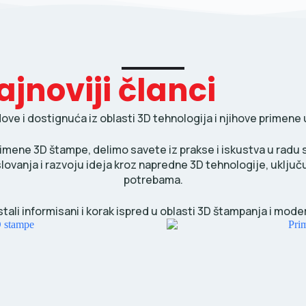
ajnoviji članci
e i dostignuća iz oblasti 3D tehnologija i njihove primene u 
imene 3D štampe, delimo savete iz prakse i iskustva u radu 
slovanja i razvoju ideja kroz napredne 3D tehnologije, uklju
potrebama.
stali informisani i korak ispred u oblasti 3D štampanja i mode