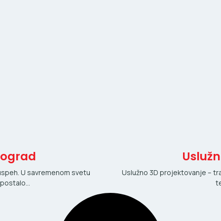
eograd
Uslužn
, uspeh. U savremenom svetu
Uslužno 3D projektovanje – tr
e postalo…
t