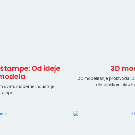
štampe: Od ideje
3D mod
 modela
3D modeliranje proizvoda: D
tehnološkom okružen
m svetu moderne industrije,
 štampe…