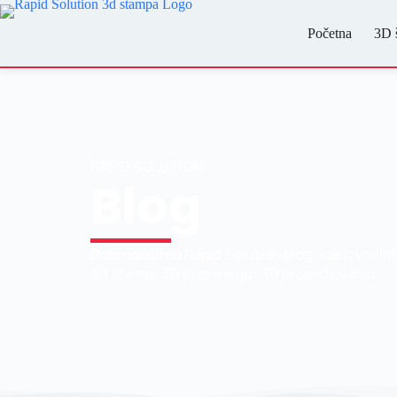
Početna
3D 
RAPID SOLUTION
Blog
Dobrodošli na Rapid Solution blog, vaš izvor in
3D štampi, 3D skeniranju i 3D projektovanju.