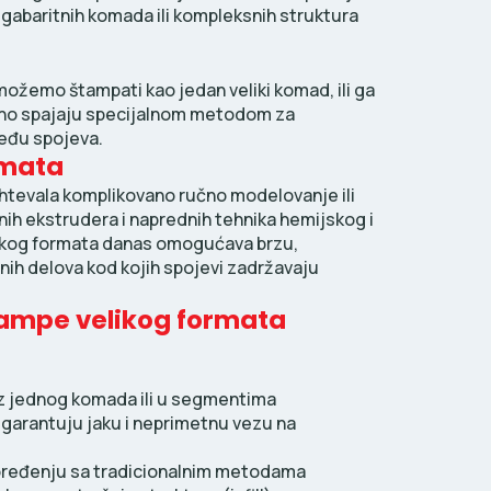
h gabaritnih komada ili kompleksnih struktura
ožemo štampati kao jedan veliki komad, ili ga
dno spajaju specijalnom metodom za
eđu spojeva.
rmata
zahtevala komplikovano ručno modelovanje ili
nih ekstrudera i naprednih tehnika hemijskog i
likog formata danas omogućava brzu,
nih delova kod kojih spojevi zadržavaju
tampe velikog formata
z jednog komada ili u segmentima
garantuju jaku i neprimetnu vezu na
oređenju sa tradicionalnim metodama