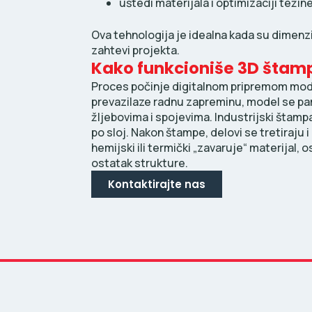
uštedi materijala i optimizaciji težine
Ova tehnologija je idealna kada su dimenzi
zahtevi projekta.
Kako funkcioniše 3D štam
Proces počinje digitalnom pripremom mode
prevazilaze radnu zapreminu, model se pa
žljebovima i spojevima. Industrijski štamp
po sloj. Nakon štampe, delovi se tretiraj
hemijski ili termički „zavaruje“ materijal,
ostatak strukture.
Kontaktirajte nas