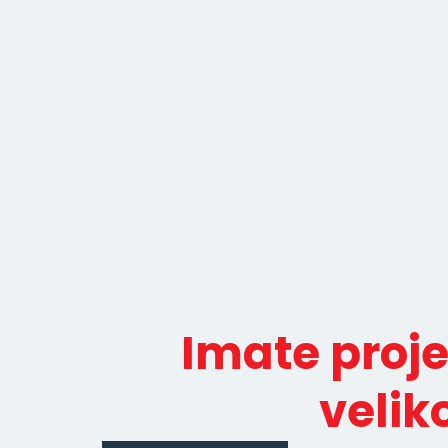
Imate proj
velik