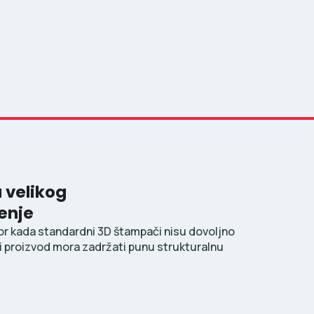
 velikog
enje
bor kada standardni 3D štampači nisu dovoljno
nji proizvod mora zadržati punu strukturalnu