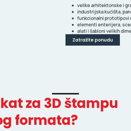
velike arhitektonske i 
industrijska kućišta, pan
funkcionalni prototipovi u
elementi enterijera, scen
alati i šabloni velikih di
Zatražite ponudu
ekat za 3D štampu
og formata?