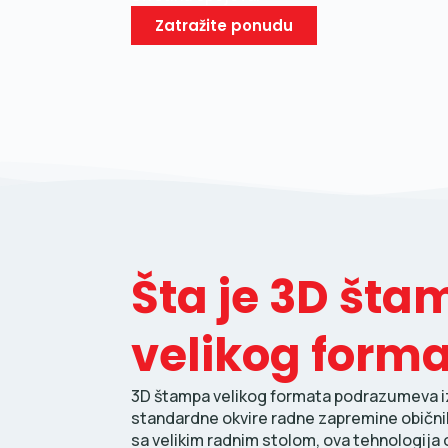
Zatražite ponudu
Šta je 3D št
velikog form
3D štampa velikog formata podrazumeva iz
standardne okvire radne zapremine obični
sa velikim radnim stolom, ova tehnologij