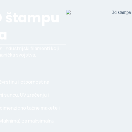
3D štampu
ta
 industrijski filamenti koji
hanička svojstva.
čvrstinu i otpornost na
ni suncu, UV zračenju i
i dimenziono tačne makete i
 vlaknima) za maksimalnu