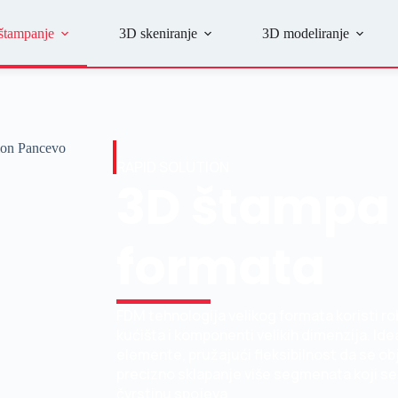
štampanje
3D skeniranje
3D modeliranje
RAPID SOLUTION
3D štampa 
formata
FDM tehnologija velikog formata koristi r
kućišta i komponenti velikih dimenzija. Ide
elemente, pružajući fleksibilnost da se obj
precizno sklapanje više segmenata koji 
čvrstinu spojeva.