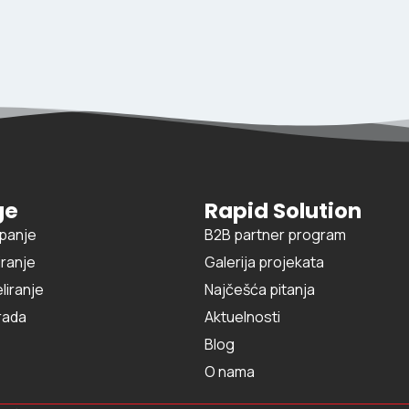
ge
Rapid Solution
panje
B2B partner program
iranje
Galerija projekata
liranje
Najčešća pitanja
rada
Aktuelnosti
Blog
O nama