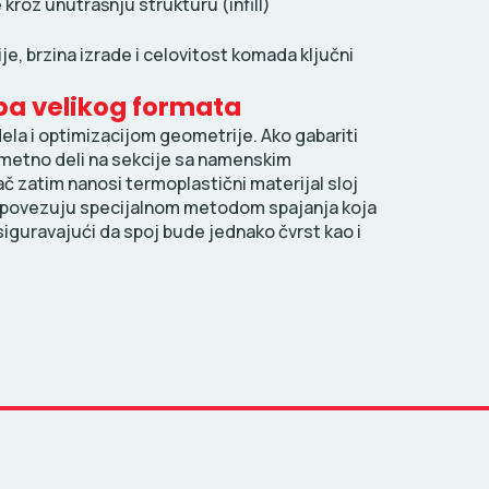
 kroz unutrašnju strukturu (infill)
je, brzina izrade i celovitost komada ključni
pa velikog formata
la i optimizacijom geometrije. Ako gabariti
metno deli na sekcije sa namenskim
ač zatim nanosi termoplastični materijal sloj
u i povezuju specijalnom metodom spajanja koja
 osiguravajući da spoj bude jednako čvrst kao i