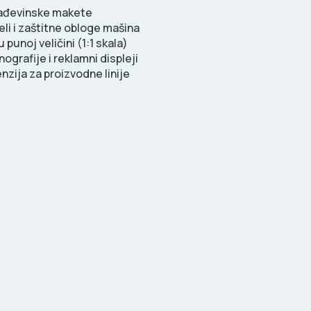
građevinske makete
eli i zaštitne obloge mašina
 punoj veličini (1:1 skala)
ografije i reklamni displeji
menzija za proizvodne linije