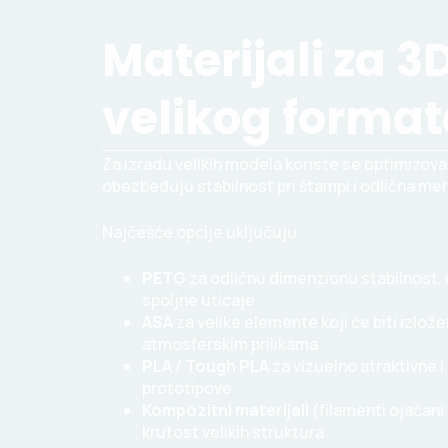
Materijali za 
velikog forma
Za izradu velikih modela koriste se optimizovani
obezbeđuju stabilnost pri štampi i odlična me
Najčešće opcije uključuju:
PETG
za odličnu dimenzionu stabilnost, 
spoljne uticaje
ASA
za velike elemente koji će biti izlože
atmosferskim prilikama
PLA / Tough PLA
za vizuelno atraktivne 
prototipove
Kompozitni materijali
(filamenti ojačani
krutost velikih struktura