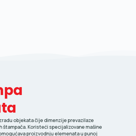
ampa
ata
radu objekata čije dimenzije prevazilaze
h štampača. Koristeći specijalizovane mašine
a omogućava proizvodnju elemenata u punoj