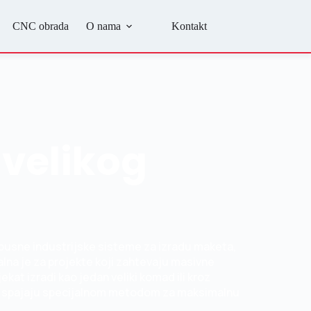
CNC obrada
O nama
Kontakt
velikog
obusne industrijske sisteme za izradu maketa,
alna je za projekte koji zahtevaju masivne
ekat izradi kao jedan veliki komad ili kroz
se spajaju specijalnom metodom za maksimalnu