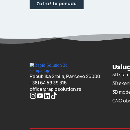
Zatražite ponudu
Uslu
3D štam
Republika Srbija, Pančevo 26000
+381 64 59 39 316
3D sken
office@rapidsolution.rs
3D mode
CNC ob