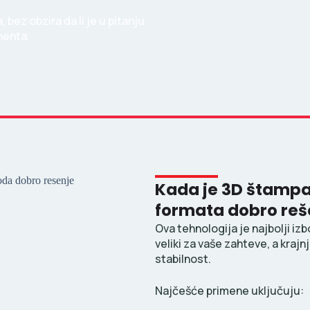
bez obzira da li je u pitanju
nenta.
Kada je 3D štampa
formata dobro reš
Ova tehnologija je najbolji iz
veliki za vaše zahteve, a kraj
stabilnost.
Najčešće primene uključuju: