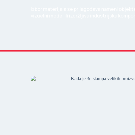
Izbor materijala se prilagođava nameni objekta, 
vizuelni model ili izdržljiva industrijska kompo