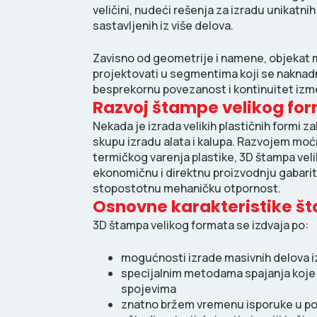
veličini, nudeći rešenja za izradu unikatni
sastavljenih iz više delova.
Zavisno od geometrije i namene, objekat m
projektovati u segmentima koji se nakna
besprekornu povezanost i kontinuitet izm
Razvoj štampe velikog fo
Nekada je izrada velikih plastičnih formi 
skupu izradu alata i kalupa. Razvojem moć
termičkog varenja plastike, 3D štampa ve
ekonomičnu i direktnu proizvodnju gabarit
stopostotnu mehaničku otpornost.
Osnovne karakteristike š
3D štampa velikog formata se izdvaja po:
mogućnosti izrade masivnih delova i
specijalnim metodama spajanja koje 
spojevima
znatno bržem vremenu isporuke u p